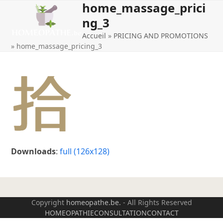
home_massage_prici
Open
Close
Skip
to
ng_3
mobile
mobile
content
Accueil
»
PRICING AND PROMOTIONS
menu
menu
»
home_massage_pricing_3
Downloads
:
full (126x128)
Copyright
homeopathe.be.
- All Rights Reserved
HOMEOPATHIE
CONSULTATION
CONTACT