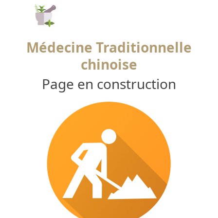
Open
Close
Skip
to
mobile
mobile
content
menu
menu
Médecine Traditionnelle
chinoise
Page en construction