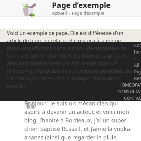
Page d’exemple
Open
Close
Skip
to
Accueil
»
Page d’exemple
mobile
mobile
content
menu
menu
Voici un exemple de page. Elle est différente d’un
article de blog, en cela qu’elle restera à la même
Cop
place, et s’affichera dans le menu de navigation de
ho
votre site (en fonction de votre thème). La plupart
-
des gens commencent par écrire une page « À
All
Propos » qui les présente aux visiteurs potentiels du
Rig
site. Vous pourriez y écrire quelque chose de ce
Re
HOMEOPA
tenant :
CONSULTA
CONTA
Bonjour ! Je suis un mécanicien qui
aspire à devenir un acteur, et voici mon
blog. J’habite à Bordeaux, j’ai un super
chien baptisé Russell, et j’aime la vodka-
ananas (ainsi que regarder la pluie