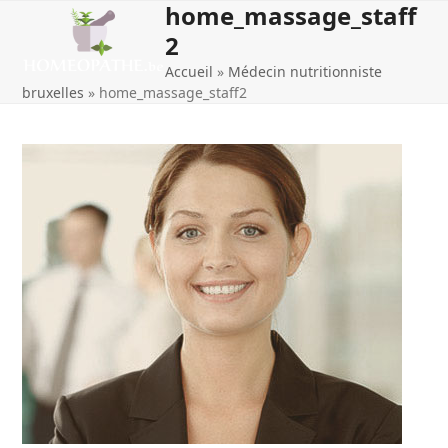
home_massage_staff
Open
Close
Skip
to
2
mobile
mobile
content
Accueil
»
Médecin nutritionniste
menu
menu
bruxelles
»
home_massage_staff2