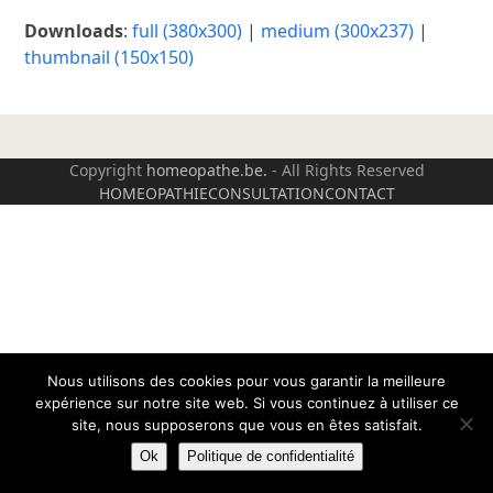
Downloads
:
full (380x300)
|
medium (300x237)
|
thumbnail (150x150)
Copyright
homeopathe.be.
- All Rights Reserved
HOMEOPATHIE
CONSULTATION
CONTACT
Nous utilisons des cookies pour vous garantir la meilleure
expérience sur notre site web. Si vous continuez à utiliser ce
site, nous supposerons que vous en êtes satisfait.
Ok
Politique de confidentialité