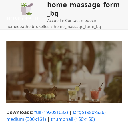
home_massage_form
Open
Close
Skip
to
_bg
mobile
mobile
content
Accueil
»
Contact médecin
menu
menu
homéopathe bruxelles
»
home_massage_form_bg
Downloads
:
full (1920x1032)
|
large (980x526)
|
medium (300x161)
|
thumbnail (150x150)