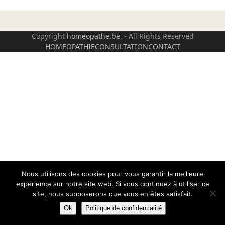
Copyright
homeopathe.be.
- All Rights Reserved
HOMEOPATHIE
CONSULTATION
CONTACT
Nous utilisons des cookies pour vous garantir la meilleure
expérience sur notre site web. Si vous continuez à utiliser ce
site, nous supposerons que vous en êtes satisfait.
Ok
Politique de confidentialité