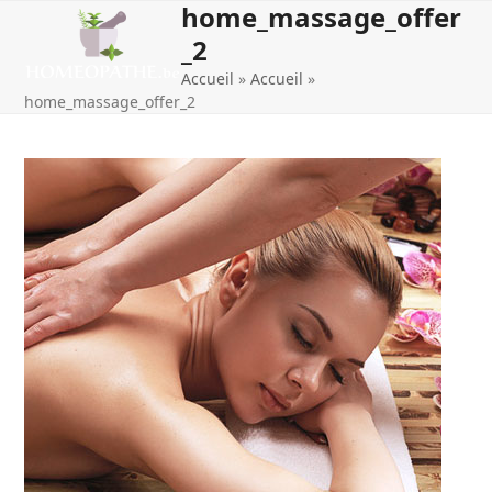
home_massage_offer
Open
Close
Skip
to
_2
mobile
mobile
content
Accueil
»
Accueil
»
menu
menu
home_massage_offer_2