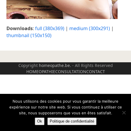
Downloads
:
full (380x369)
|
medium (300x291)
|
thumbnail (150x150)
Copyright
homeopathe.be.
- All Rights Reserved
HOMEOPATHIE
CONSULTATION
CONTACT
Nous utilisons des cookies pour vous garantir la meilleure
expérience sur notre site web. Si vous continuez à utiliser ce
site, nous supposerons que vous en êtes satisfait.
Ok
Politique de confidentialité