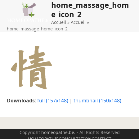
home_massage_hom
Open
Close
Skip
to
e_icon_2
mobile
mobile
content
Accueil
»
Accueil
»
menu
menu
home_massage_home_icon_2
Downloads
:
full (157x148)
|
thumbnail (150x148)
Copyright
homeopathe.be.
- All Rights Reserved
HOMEOPATHIE
CONSULTATION
CONTACT